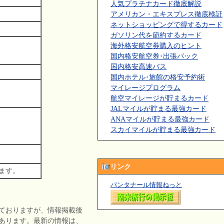
人気プラチナカード徹底解説
アメリカン・エキスプレス徹底検証
ネットショッピングで得するカード
ガソリン代を節約するカード
海外格安航空券購入のヒント
国内格安航空券･出張パック
国内格安高速バス
国内ホテル･旅館の格安予約術
マイレージプログラム
航空マイレージが貯まるカード
JALマイルが貯まる最強カード
ANAマイルが貯まる最強カード
スカイマイルが貯まる最強カード
リンク
ます。
パンタナール情報ねっと
ておりますが、情報掲載後
あります。最新の情報は、