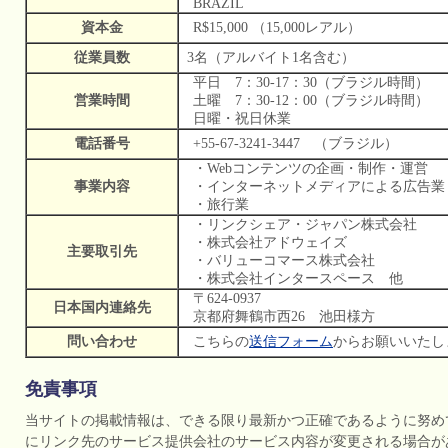
BRAZIL
資本金
R$15,000 （15,000レアル）
従業員数
3名（アルバイト1名含む）
平日 7：30-17：30（ブラジル時間）
営業時間
土曜 7：30-12：00（ブラジル時間）
日曜・祝日休業
電話番号
+55-67-3241-3447 （ブラジル）
・Webコンテンツの企画・制作・運営
事業内容
・インターネットメディアによる広告業
・旅行業
・リンクシェア・ジャパン株式会社
・株式会社アドウェイズ
主要取引先
・バリューコマース株式会社
・株式会社インタースペース 他
〒624-0937
日本国内連絡先
京都府舞鶴市西26 池田様方
問い合わせ
こちらの
送信フォーム
からお願いいたし
免責事項
当サイトの掲載情報は、できる限り最新かつ正確であるように努め
にリンク先のサービス提供会社のサービス内容が変更される場合が