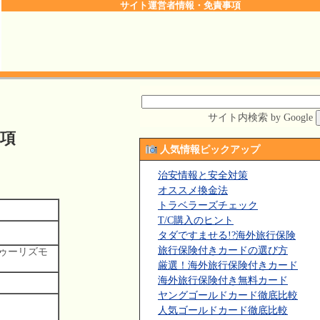
サイト運営者情報・免責事項
サイト内検索 by Google
項
人気情報ピックアップ
治安情報と安全対策
オススメ換金法
トラベラーズチェック
T/C購入のヒント
タダですませる!?海外旅行保険
旅行保険付きカードの選び方
ゥーリズモ
厳選！海外旅行保険付きカード
海外旅行保険付き無料カード
ヤングゴールドカード徹底比較
人気ゴールドカード徹底比較